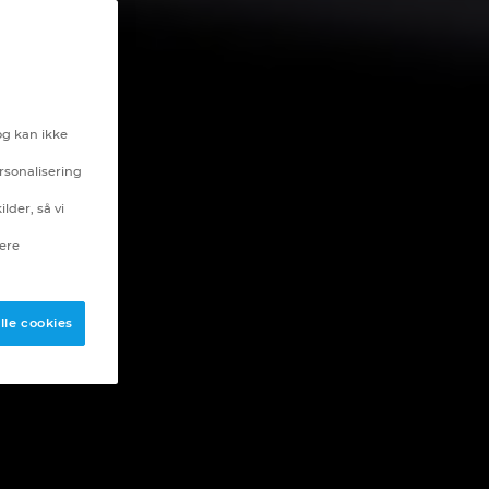
og kan ikke
rsonalisering
lder, så vi
nere
lle cookies