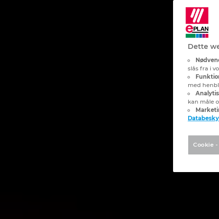
Dette we
Nødvend
slås fra i 
Funktion
med henblik
Analyti
kan måle o
Marketi
Databesky
Cookie -