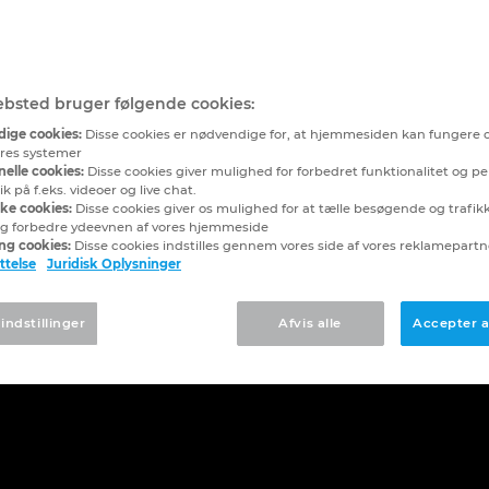
bsted bruger følgende cookies:
ige cookies:
Disse cookies er nødvendige for, at hjemmesiden kan fungere 
vores systemer
elle cookies:
Disse cookies giver mulighed for forbedret funktionalitet og pe
 på f.eks. videoer og live chat.
ske cookies:
Disse cookies giver os mulighed for at tælle besøgende og trafikki
g forbedre ydeevnen af vores hjemmeside
ng cookies:
Disse cookies indstilles gennem vores side af vores reklamepart
ttelse
Juridisk Oplysninger
 indstillinger
Afvis alle
Accepter a