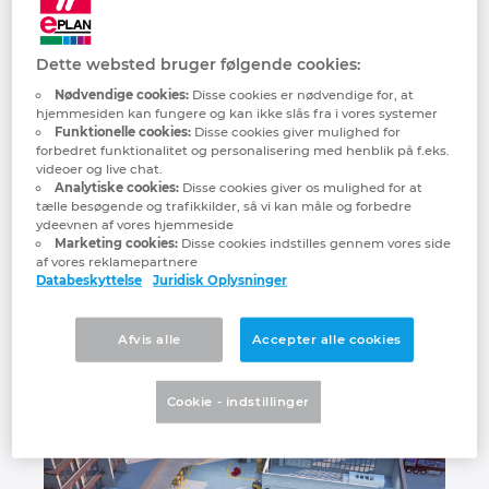
Israel
Fuldstændig kontinuitet og kompatibilitet
mellem data og systemer er både udgangspunkt
Dette websted bruger følgende cookies:
og mål for den integrerede procesoptimering: fra
Italy
Nødvendige cookies:
Disse cookies er nødvendige for, at
engineering, teknisk ordreforberedelse og
hjemmesiden kan fungere og kan ikke slås fra i vores systemer
materialelogistik til fremstilling, montage,
Funktionelle cookies:
Disse cookies giver mulighed for
Japan
forbedret funktionalitet og personalisering med henblik på f.eks.
levering og idriftsættelse. Den komplette
videoer og live chat.
digitalisering begynder med standardisering og
Analytiske cookies:
Disse cookies giver os mulighed for at
modulering af dine produkter. Dette grundlag
Lithuania
tælle besøgende og trafikkilder, så vi kan måle og forbedre
bruges til at skabe den digitale kopi som
ydeevnen af vores hjemmeside
Marketing cookies:
Disse cookies indstilles gennem vores side
udgangspunkt for en automatiseret produktion
Luxembourg
af vores reklamepartnere
samt vedligeholdelse og service. EPLAN og Rittal
Databeskyttelse
Juridisk Oplysninger
giver dig samlet en række integrerede koncepter
Malaysia
med de rette rådgivningstjenester, perfekte
software- og maskin- og kontrolkabinetsystemer.
Afvis alle
Accepter alle cookies
Mexico
Cookie - indstillinger
Netherlands
New Zealand