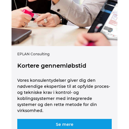
Ukraine
United Arab Emirates
United Kingdom
United States
EPLAN Consulting
Int
Kortere gennemløbstid
H
o
Vores konsulentydelser giver dig den
nødvendige ekspertise til at opfylde proces-
Du
og tekniske krav i kontrol- og
f
væ
koblingssystemer med integrerede
di
systemer og den rette metode for din
ad
virksomhed.
n
sy
du
Se mere
ser
le