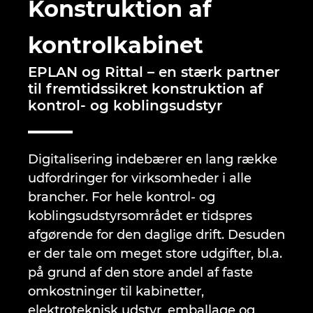
Konstruktion af
Brunei
Bygningsteknik
Konfiguration
PDM / PLM Integration
Lokationer
kontrolkabinet
Bulgaria
Brugerrapporter
EPLAN Data Portal
Kontakt
EPLAN og Rittal – en stærk partner
Canada
til fremtidssikret konstruktion af
EPLAN Education til Klasseværelser
Trust Center
kontrol- og koblingsudstyr
Chile
EPLAN Education til Studerende
China
Digitalisering indebærer en lang række
EPLAN Collaboration Apps
udfordringer for virksomheder i alle
China Taiwan
brancher. For hele kontrol- og
koblingsudstyrsområdet er tidspres
Colombia
afgørende for den daglige drift. Desuden
er der tale om meget store udgifter, bl.a.
Croatia
på grund af den store andel af faste
omkostninger til kabinetter,
Czech Republic
elektroteknisk udstyr, emballage og