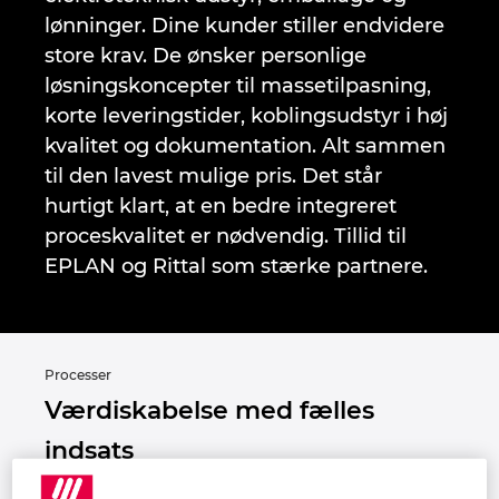
Denmark
lønninger. Dine kunder stiller endvidere
store krav. De ønsker personlige
Finland
løsningskoncepter til massetilpasning,
korte leveringstider, koblingsudstyr i høj
France
kvalitet og dokumentation. Alt sammen
til den lavest mulige pris. Det står
Germany
hurtigt klart, at en bedre integreret
proceskvalitet er nødvendig. Tillid til
Greece
EPLAN og Rittal som stærke partnere.
Hungary
India
Processer
Værdiskabelse med fælles
Indonesia
indsats
Ireland