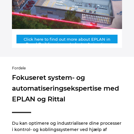
Norway
Peru
Click here to find out more about EPLAN in
Philippines
Panel Building in our Industry Animation
Poland
Fordele
Portugal
Fokuseret system- og
automatiseringsekspertise med
Romania
EPLAN og Rittal
Serbia
Singapore
Du kan optimere og industrialisere dine processer
i kontrol- og koblingssystemer ved hjælp af