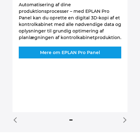
Automatisering af dine
produktionsprocesser – med EPLAN Pro
So
Panel kan du oprette en digital 3D-kopi af et
an
m
kontrolkabinet med alle nødvendige data og
Co
oplysninger til grundig optimering af
op
e
planlægningen af kontrolkabinetproduktion.
st
Pr
Mere om EPLAN Pro Panel
ko
ua
ko
sk
LV