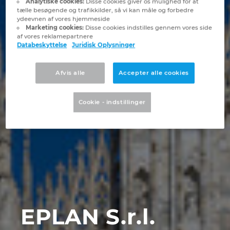
Analytiske cookies:
Disse cookies giver os mulighed for at
Brunei
tælle besøgende og trafikkilder, så vi kan måle og forbedre
Bygningsteknik
Konfiguration
PDM / PLM Integration
Lokationer
ydeevnen af vores hjemmeside
Marketing cookies:
Disse cookies indstilles gennem vores side
Bulgaria
af vores reklamepartnere
Brugerrapporter
EPLAN Data Portal
Kontakt
Databeskyttelse
Juridisk Oplysninger
Canada
EPLAN Education til Klasseværelser
Trust Center
Afvis alle
Accepter alle cookies
Chile
EPLAN Education til Studerende
Cookie - indstillinger
China
EPLAN Collaboration Apps
China Taiwan
Colombia
Croatia
EPLAN S.r.l.
Czech Republic