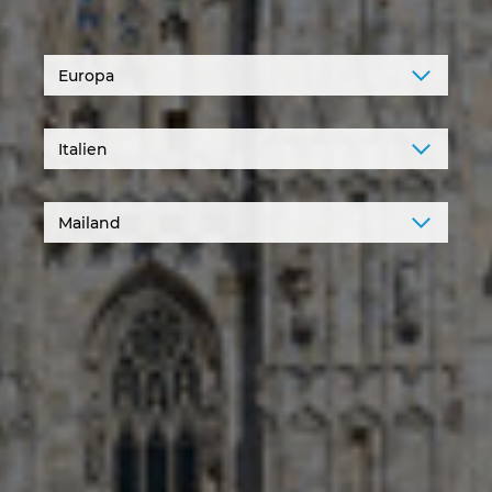
Denmark
Finland
France
Germany
Greece
Hungary
India
Indonesia
Ireland