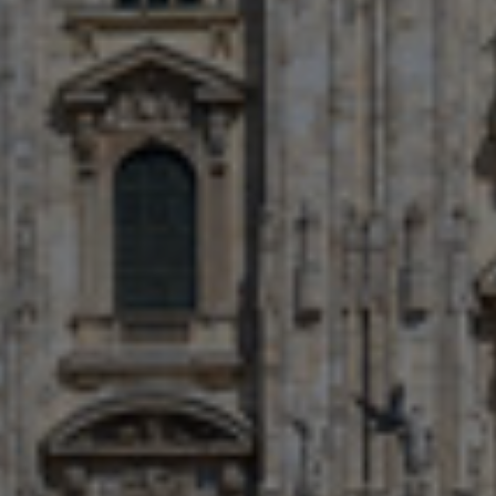
Israel
Italy
Japan
Lithuania
Luxembourg
Malaysia
Mexico
Netherlands
New Zealand