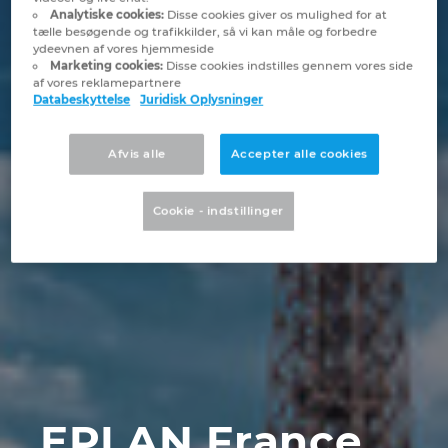
Brunei
Analytiske cookies:
Disse cookies giver os mulighed for at
tælle besøgende og trafikkilder, så vi kan måle og forbedre
Bygningsteknik
Konfiguration
PDM / PLM Integration
Lokationer
ydeevnen af vores hjemmeside
Bulgaria
Marketing cookies:
Disse cookies indstilles gennem vores side
af vores reklamepartnere
Brugerrapporter
EPLAN Data Portal
Kontakt
Databeskyttelse
Juridisk Oplysninger
Canada
EPLAN Education til Klasseværelser
Trust Center
Afvis alle
Accepter alle cookies
Chile
EPLAN Education til Studerende
Cookie - indstillinger
China
EPLAN Collaboration Apps
China Taiwan
Colombia
Croatia
Czech Republic
EPLAN France