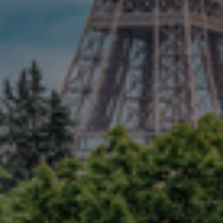
Israel
Italy
Japan
Lithuania
Luxembourg
Malaysia
Mexico
Netherlands
New Zealand