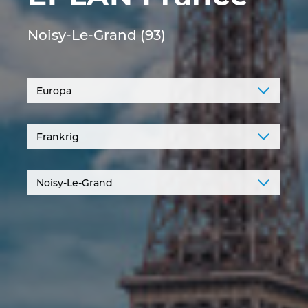
Denmark
Noisy-Le-Grand (93)
Finland
France
Germany
Greece
Hungary
India
Indonesia
Ireland