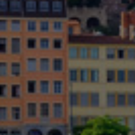
Israel
Italy
Japan
Lithuania
Luxembourg
Malaysia
Mexico
Netherlands
New Zealand