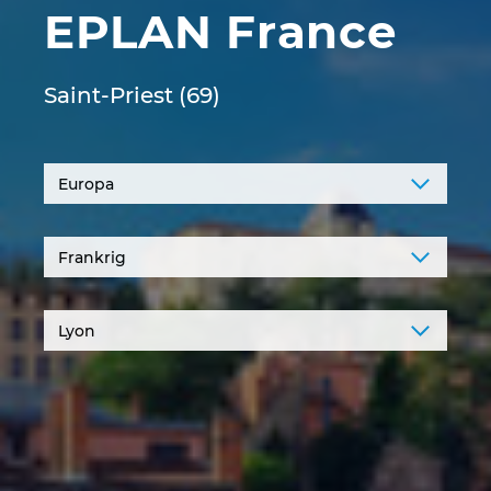
EPLAN France
Denmark
Finland
Saint-Priest (69)
France
Germany
Greece
Hungary
India
Indonesia
Ireland