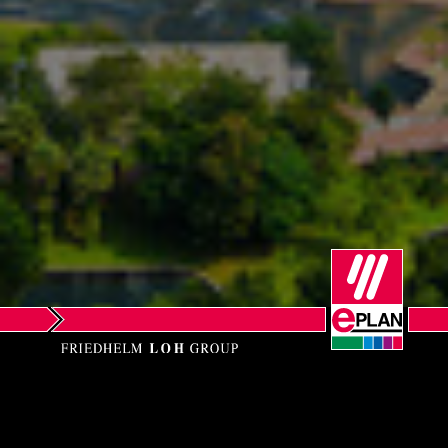
Norway
Peru
Philippines
Poland
Portugal
Romania
Serbia
Singapore
EPLAN Sdn. Bhd.