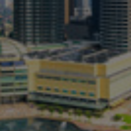
Israel
Italy
Japan
Lithuania
Luxembourg
Malaysia
Mexico
Netherlands
New Zealand