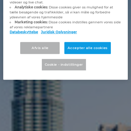
videoer og live chat.
Brunei
Analytiske cookies:
Disse cookies giver os mulighed for at
Bygningsteknik
Konfiguration
PDM / PLM Integration
Lokationer
tælle besøgende og trafikkilder, så vi kan måle og forbedre
ydeevnen af vores hjemmeside
Bulgaria
Marketing cookies:
Disse cookies indstilles gennem vores side
Brugerrapporter
EPLAN Data Portal
Kontakt
af vores reklamepartnere
Databeskyttelse
Juridisk Oplysninger
Canada
EPLAN Education til Klasseværelser
Trust Center
Chile
Afvis alle
Accepter alle cookies
EPLAN Education til Studerende
China
Cookie - indstillinger
EPLAN Collaboration Apps
China Taiwan
Colombia
Croatia
Czech Republic