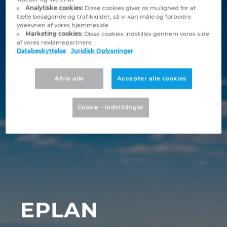
Brunei
Analytiske cookies:
Disse cookies giver os mulighed for at
Bygningsteknik
Konfiguration
PDM / PLM Integration
Lokationer
tælle besøgende og trafikkilder, så vi kan måle og forbedre
ydeevnen af vores hjemmeside
Bulgaria
Marketing cookies:
Disse cookies indstilles gennem vores side
Brugerrapporter
EPLAN Data Portal
Kontakt
af vores reklamepartnere
Databeskyttelse
Juridisk Oplysninger
Canada
EPLAN Education til Klasseværelser
Trust Center
Afvis alle
Accepter alle cookies
Chile
EPLAN Education til Studerende
Cookie - indstillinger
China
EPLAN Collaboration Apps
China Taiwan
Colombia
Croatia
EPLAN
Czech Republic