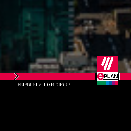
Norway
Peru
Philippines
Poland
Portugal
Romania
Serbia
EPLAN SOFTWARE
Singapore
(Pty) Ltd