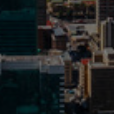
Israel
Italy
Japan
Lithuania
Luxembourg
Malaysia
Mexico
Netherlands
New Zealand